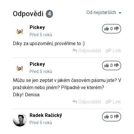
Odpovědi
Od nejstarších
4
Pickey
0
Před 5 roků
Díky za upozornění, prověříme to :)
Odpovědět
Link
Pickey
0
Před 5 roků
Můžu se jen zeptat v jakém časovém pásmu jste? V
pražském nebo jiném? Případně ve kterém?
Díky! Denisa
Odpovědět
Link
Radek Račický
0
Před 5 roků